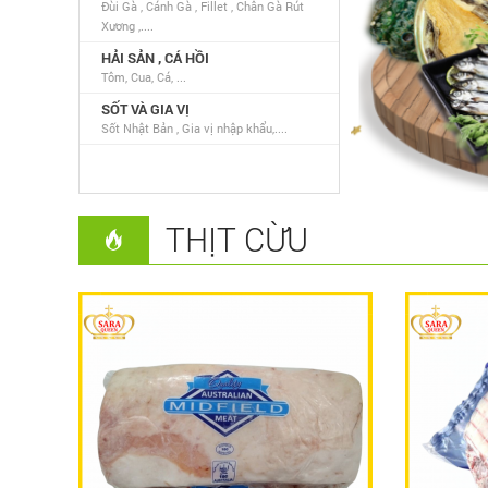
Đùi Gà , Cánh Gà , Fillet , Chân Gà Rút
Xương ,....
HẢI SẢN , CÁ HỒI
Tôm, Cua, Cá, ...
SỐT VÀ GIA VỊ
Sốt Nhật Bản , Gia vị nhập khẩu,....
THỊT CỪU