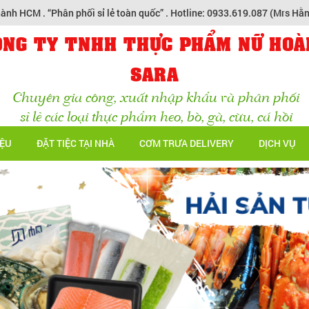
 . “Phân phối sỉ lẻ toàn quốc” . Hotline: 0933.619.087 (Mrs Hằng) - 09
ÔNG TY TNHH THỰC PHẨM NỮ HOÀ
SARA
Chuyên gia công, xuất nhập khẩu và phân phối
sỉ lẻ các loại thực phẩm heo, bò, gà, cừu, cá hồi
IỆU
ĐẶT TIỆC TẠI NHÀ
CƠM TRƯA DELIVERY
DỊCH VỤ