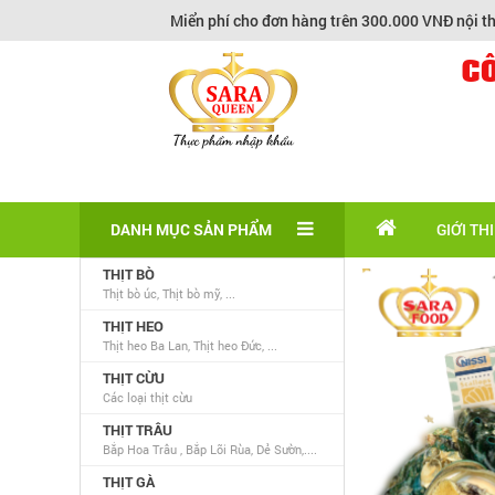
Miển phí cho đơn hàng trên 300.000 VNĐ nội thành HCM
C
DANH MỤC SẢN PHẨM
GIỚI TH
THỊT BÒ
Thịt bò úc, Thịt bò mỹ, ...
THỊT HEO
Thịt heo Ba Lan, Thịt heo Đức, ...
THỊT CỪU
Các loại thịt cừu
THỊT TRÂU
Bắp Hoa Trâu , Bắp Lõi Rùa, Dẻ Sườn,....
THỊT GÀ