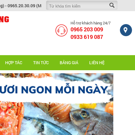
65.20.30.09 (Mr Tài)
NG
Hỗ trợ khách hàng 24/7
0965 203 009
0933 619 087
HỢP TÁC
TIN TỨC
BẢNG GIÁ
LIÊN HỆ