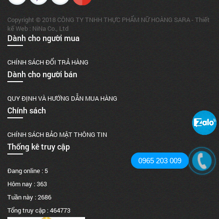
Copyright © 2018 CÔNG TY TNHH THỰC PHẨM NỮ HOÀNG SARA - Thiết
kế Web : NiNa Co., Ltd
Dành cho người mua
CHÍNH SÁCH ĐỔI TRẢ HÀNG
Dành cho người bán
QUY ĐỊNH VÀ HƯỚNG DẪN MUA HÀNG
Chính sách
CHÍNH SÁCH BẢO MẬT THÔNG TIN
Thống kê truy cập
0965 203 009
Đang online :
5
Hôm nay :
363
Tuần này :
2686
Tổng truy cập :
464773