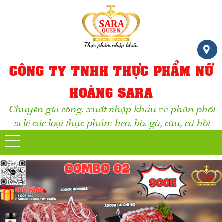
CÔNG TY TNHH THỰC PHẨM NỮ
HOÀNG SARA
Chuyên gia công, xuất nhập khẩu và phân phối
sỉ lẻ các loại thực phẩm heo, bò, gà, cừu, cá hồi