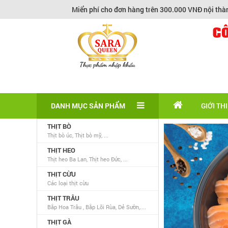
Miển phí cho đơn hàng trên 300.000 VNĐ nội thành HCM . “P
C
DANH MỤC SẢN PHẨM
GIỚI TH
THỊT BÒ
Thịt bò úc, Thịt bò mỹ, ...
THỊT HEO
Thịt heo Ba Lan, Thịt heo Đức, ...
THỊT CỪU
Các loại thịt cừu
THỊT TRÂU
Bắp Hoa Trâu , Bắp Lõi Rùa, Dẻ Sườn,....
THỊT GÀ