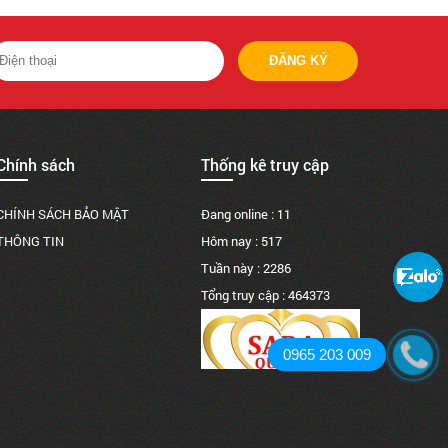
ĐĂNG KÝ
Chính sách
Thống kê truy cập
CHÍNH SÁCH BẢO MẬT
Đang online :
11
THÔNG TIN
Hôm nay :
517
Tuần này :
2286
Tổng truy cập :
464373
0965 203 009