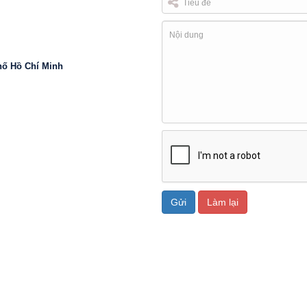
hố Hồ Chí Minh
Gửi
Làm lại