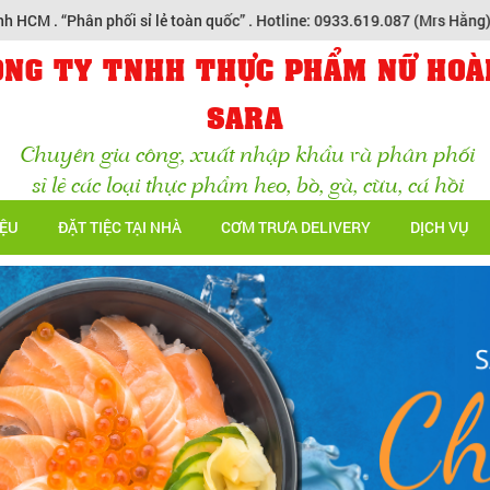
hân phối sỉ lẻ toàn quốc” . Hotline: 0933.619.087 (Mrs Hằng) - 0965.20
ÔNG TY TNHH THỰC PHẨM NỮ HOÀ
SARA
Chuyên gia công, xuất nhập khẩu và phân phối
sỉ lẻ các loại thực phẩm heo, bò, gà, cừu, cá hồi
IỆU
ĐẶT TIỆC TẠI NHÀ
CƠM TRƯA DELIVERY
DỊCH VỤ