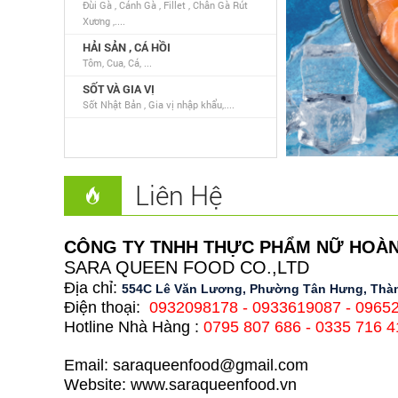
Đùi Gà , Cánh Gà , Fillet , Chân Gà Rút
Xương ,....
HẢI SẢN , CÁ HỒI
Tôm, Cua, Cá, ...
SỐT VÀ GIA VỊ
Sốt Nhật Bản , Gia vị nhập khẩu,....
Liên Hệ
CÔNG TY TNHH THỰC PHẨM NỮ HOÀ
SARA QUEEN FOOD CO.,LTD
Địa chỉ:
554C Lê Văn Lương, Phường Tân Hưng, Thàn
Điện thoại:
0932098178
-
0933619087
-
0965
Hotline Nhà Hàng :
0795 807 686 - 0335 716 4
Email:
saraqueenfood@gmail.com
Website: www.saraqueenfood.vn