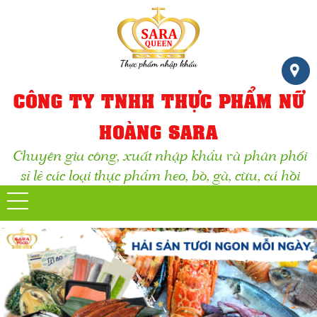
CÔNG TY TNHH THỰC PHẨM NỮ
HOÀNG SARA
Chuyên gia công, xuất nhập khẩu và phân phối
sỉ lẻ các loại thực phẩm heo, bò, gà, cừu, cá hồi