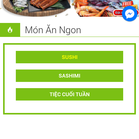
Món Ăn Ngon
SUSHI
SASHIMI
TIỆC CUỐI TUẦN