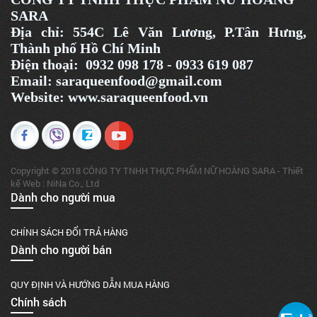
SARA
Địa chỉ:
554C Lê Văn Lương, P.Tân Hưng,
Thành phố Hồ Chí Minh
Điện thoại: 0932 098 178 - 0933 619 087
Email: saraqueenfood@gmail.com
Website:
www.saraqueenfood.
vn
Copyright © 2018 CÔNG TY TNHH THỰC PHẨM NỮ HOÀNG SARA - Thiết
kế Web : NiNa Co., Ltd
Dành cho người mua
CHÍNH SÁCH ĐỔI TRẢ HÀNG
Dành cho người bán
QUY ĐỊNH VÀ HƯỚNG DẪN MUA HÀNG
Chính sách